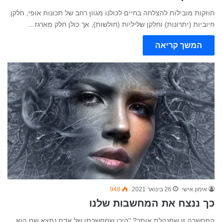
חוזקות מובילות להצלחה בחיים לכולנו מגוון רחב של תכונות אופי, חלקן
חיוביות (יתרונות) וחלקן שליליות (חולשות), אך כולן חלק מארגז…
המשך קריאה
אימון אישי
26 בינואר 2021
948
כך ננצח את המחשבות שלנו
המחשבה זו שמנהלת אותך? "היכן שמחשבתו של אדם נמצא שם הוא