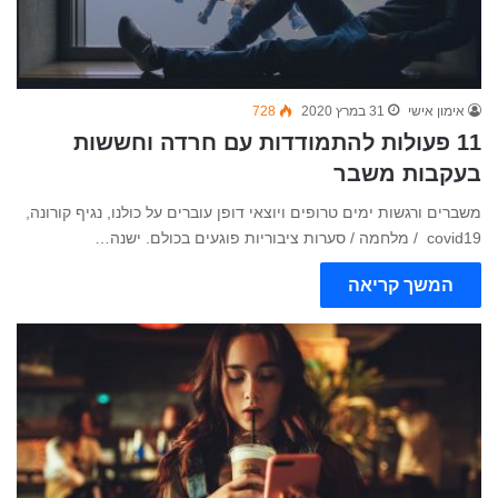
אימון אישי
31 במרץ 2020
728
11 פעולות להתמודדות עם חרדה וחששות
בעקבות משבר
משברים ורגשות ימים טרופים ויוצאי דופן עוברים על כולנו, נגיף קורונה,
covid19 / מלחמה / סערות ציבוריות פוגעים בכולם. ישנה…
המשך קריאה