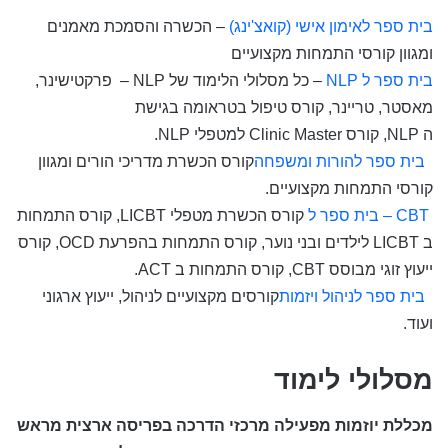
בית ספר לאימון אישי (קואצ'ינג)
–
הכשרה והסמכת מאמנים
ומגוון קורסי התמחות מקצועיים
בית ספר ל NLP
– כל מסלולי הלימוד של
– NLP
פרקטישינר,
מאסטר, טריינר, קורס טיפול בטראומה בגישת
ה
NLP
,
קורס
Clinic Master
למטפלי
NLP
.
בית ספר להורות ומשפחה
קורס הכשרת מדריכי הורים ומגוון
קורסי התמחות מקצועיים
.
– CBT
בית ספר ל
קורס הכשרת מטפלי
LICBT
, קורס התמחות
ב
LICBT
לילדים ובני נוער, קורס התמחות בהפרעת
OCD
, קורס
ייעוץ זוגי מבוסס
CBT
, קורס התמחות ב
ACT
.
בית ספר לניהול ויזמות
קורסים מקצועיים לניהול, ייעוץ ארגוני
ועוד
.
מסלולי לימוד
מכללת יוזמות מפעילה מרכזי הדרכה בפריסה ארצית מראש