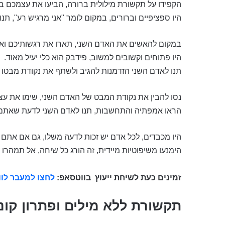
הקפידו על תקשורת מילולית ברורה, הביעו את עצמכם
היו ספציפיים וברורים, במקום לומר "אני מרגיש רע", תנ
במקום להאשים את האדם השני, תארו את רגשותיכם ואת 
היו פתוחים וקשובים למשוב, פידבק הוא כלי יעיל מאוד.
תנו לאדם השני הזדמנות להגיב ולשתף את נקודת מבטו
נסו להבין את נקודת המבט של האדם השני, שימו את עצ
הראו אמפתיה והתחשבות, תנו לאדם השני לדעת שאתם מב
היו מכבדים, לכל אדם יש זכות לדעה משלו, גם אם אתם 
הימנעו משיפוטיות מיידית, זה הורג כל שיחה, אל תמהרו
זמינים כעת לשיחת ייעוץ
בווטסאפ:
לחצו למעבר לו
תקשורת ללא מילים ופתרון קונ