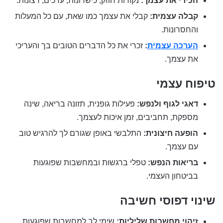
הכירי את עצמך:
נקודות חוזק, כישרונות, ערכים, רצונות.
קבלה עצמית:
קבלי את עצמך כמו שאת, עם כל המעלות
והחסרונות.
הערכה עצמית
:
זכרי את כל הדברים הטובים בך והעריכי
את עצמך.
טיפוח עצמי
דאגי לגוף ולנפש:
פעילות גופנית, תזונה בריאה, שינה
מספקת, תחביבים, זמן איכות לעצמך.
הופעה חיצונית:
התלבשי באופן שגורם לך להרגיש טוב
עם עצמך.
בריאות הנפש:
טפלי ברגשות ובמחשבות שפוגעות
בביטחון העצמי.
שינוי דפוסי חשיבה
זיהוי מחשבות שליליות:
שימי לב למחשבות שפוגעות