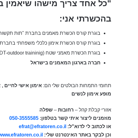
"כל אחד צריך מישהו שיאמין ב
בהכשרתי אני:
בוגרת קורס הכשרת מאמנים בחברת "תות תקשורת
בוגרת קורס הכשרת אימון כלכלי משפחתי בחברת 
בוגרת הכשרת מאמני שטח (ODT-outdoor traininig) ועמידה מול קבוצה בחברת "תות בשטח".
חברה בארגון המאמנים בישראל
תחומי התמחות הבולטים שלי הם:
אימון אישי לחיים , 
מופע אימון לנשים
אזורי קבלת קהל –
רחובות
–
שפלה
מוזמנים ליצור איתי קשר בטלפון:
050-3555585
או לכתוב לי לדוא"ל:
efrat@efratoren.co.il
וכן לבקר באתר האינטרנט שלי:
il/
/www.efratoren.co.