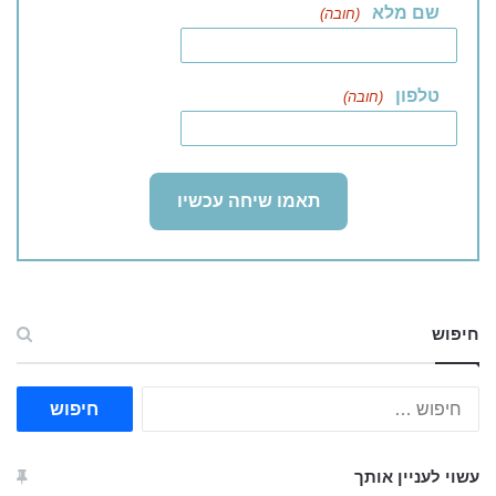
שם מלא
(חובה)
טלפון
(חובה)
חיפוש
ח
י
פ
ו
עשוי לעניין אותך
ש