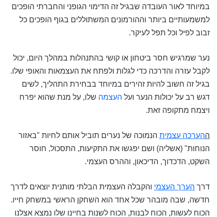
במיוחד לאור העובדה שבגיל זה הדימוי הגופני והחברתי הופכים
למשמעותיים ביותר וההורמונים המשתוללים בגוף הופכים כל
זבוב לפיל וכל תפל לעיקר.
נער שמרגיש חסר ביטחון או קושי בהתנהלות במהלך היום, יכול
לקבל עזרה והדרכה כדי לגלות ולפתח את העצמאות והאופי שלו.
בגיל זה חשוב להיות זהירים במיוחד בבחירת התהליך, לשים
דגש רב על יכולות הנער ועל
העצמה
שלו, על מנת שהוא יפרח
ויצמח מתקופה זאת.
ה
הערכה עצמית
הנמוכה של נערים תוביל אותם לחיות "באזור
הנוחות" (אשליה) ושם יפגשו את התקיעות, התסכול, חוסר
השקט, הדכדוך, הדיכאון, וההרס העצמי.
דרך
הערך העצמי
והקבלה העצמית הבלתי מותנית יוצאים לדרך
חדשה, שבה מובהר שכל אחד הוא השחקן הראשי במשחק חייו.
הכוח לעשות, הכוח לבנות, הכוח לשנות בחיינו שלו נמצא אצלנו