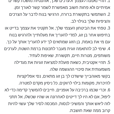
1. תהיי נאמנה לעצמך ולערכים שלך, אותנטיות מושכת קשרים
אמיתיים ולא פחות חשוב מאפשרת לשמר קשר לאורך זמן.
2. השתמשי בתקשורת ברורה, הרגישי בנוח לדבר על הצרכים
והציפיות שלך בגילוי לב.
3. טפחי את הביטחון העצמי שלך, אל תקטיני את עצמך בדייט או
בחיפוש אחר בן זוג, למדי להעריך את מעלותייך ולהרגיש בנוח
עם מי את באמת, בן הזוג שמתאים לך ידע להעריך אותך על כך.
4. שימי לב להתאמה זוגית מעבר לתכונות ברמת השטח, לערכים
משותפים, מטרות חיים, תקשורת, שאיפות לעתיד.
5. תהיי אקטיבית, כשאת פועלת למציאת זוגיות את מגדילה
משמעותית את סיכויי ההגשמה שלה.
בקשי מאוהבייך שישדכו לך בן זוג מתאים, נסי אפליקציות
להיכרות, מקומות בילוי לרווקים, כל ניסיון מקדם למטרה.
6. זכרי שכמו ברכיבה על אופניים, חייבים להמשיך קדימה כדי לא
ליפול, אם לא היו לך דייטים לאחרונה או שהיו שכשלו, אל תתני
לזה ליאש אותך והמשיכי לנסות, המכסה לסיר שלך עשוי להיות
קרוב ממה שאת חושבת.