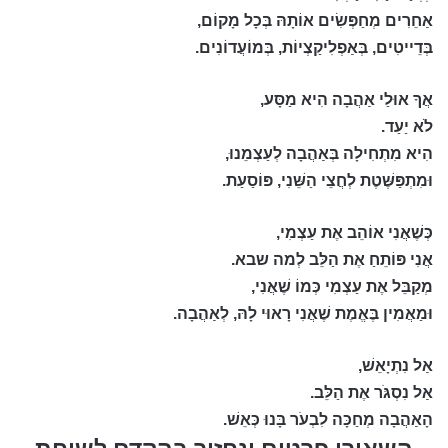
אַחֵרִים מְחַפְּשִׂים אוֹתָהּ בְּכָל מָקוֹם,
בְּדֵייטִים, בְּאַפְלִיקַצְיוֹת, בְּמוֹעֲדוֹנִים.
אֲךָ אוּלַי אַהֲבָה הִיא מַסָּע,
לֹא יַעַד.
הִיא מִתְחִילָה בְּאַהֲבָה לְעַצְמֵנוּ,
וּמִתְפַּשֶּׁטֶת לְחֲצֵי הַשֵּׁנִי, פּוֹסַעַת.
כְּשֶׁאֲנִי אוֹהֵב אֶת עַצְמִי,
אֲנִי פּוֹתֵחַ אֶת הַלֵּב לְמה שבא.
מְקַבֵּל אֶת עַצְמִי כְּמוֹ שֶׁאֲנִי,
וּמַאֲמִין בֶּאֱמֶת שֶׁאֲנִי רָאוּי לָהּ, לְאַהֲבָה.
אַל נִתְיָאֵשׁ,
אַל נִסְגֹּר אֶת הַלֵּב.
הָאַהֲבָה מְחַכָּה
לִבְעֹר בָּנוּ כְּאֵשׁ.