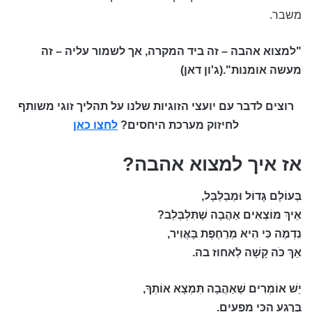
משבר.
"למצוא אהבה – זה ביד המקרה, אך לשמור עליה – זה
מעשה אומנות".(ג'ון דאן)
רוצים לדבר עם יועצי הזוגיות שלנו על תהליך זוגי משותף
לחיזוק מערכת היחסים?
לחצו כאן
אז איך למצוא אהבה?
בְּעוֹלָם גָּדוֹל וּמְבַלְבָּל,
אֵיךְ מוֹצְאִים אַהֲבָה שֶׁתִּלְבְּלֵב?
נִדְמֶה כִּי הִיא מְרַחֶפֶת בָּאֲוִיר,
אַךְ כֹּה קָשָׁה לְאחוז בה.
יֵשׁ אוֹמְרִים שֶׁאַהֲבָה תִּמְצָא אוֹתְךָ,
בְּרֶגַע הַכִּי מַפְעִים.