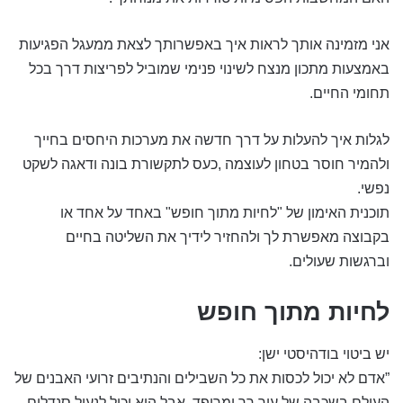
אני מזמינה אותך לראות איך באפשרותך לצאת ממעגל הפגיעות
באמצעות מתכון מנצח לשינוי פנימי שמוביל לפריצות דרך בכל
תחומי החיים.
לגלות איך להעלות על דרך חדשה את מערכות היחסים בחייך
ולהמיר חוסר בטחון לעוצמה ,כעס לתקשורת בונה ודאגה לשקט
נפשי.
תוכנית האימון של "לחיות מתוך חופש" באחד על אחד או
בקבוצה מאפשרת לך ולהחזיר לידיך את השליטה בחיים
וברגשות שעולים.
לחיות מתוך חופש
יש ביטוי בודהיסטי ישן:
”אדם לא יכול לכסות את כל השבילים והנתיבים זרועי האבנים של
העולם בשכבה של עור רך ומרופד, אבל הוא יכול לנעול סנדלים