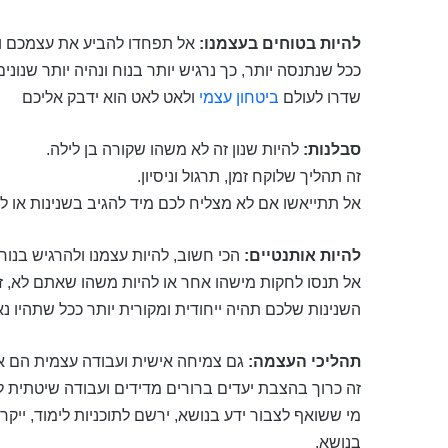
להיות בטוחים בעצמנו:
אל תפחדו להביע את עצמכם ו
ככל שנתנסה יותר, כך נרגיש יותר בנוח ונהיה יותר שנונים
שדרו לעולם
ביטחון עצמי
ולאט לאט הוא ידבק אליכם
סבלנות:
להיות שנון זה לא משהו שקורה בן לילה.
זה תהליך שלוקח זמן, תרגול וניסיון.
אל תתייאשו אם לא מצליח לכם מיד להגיב בשנינות או לש
להיות אותנטיים:
הכי חשוב, להיות עצמנו ולהרגיש בנו
אל תנסו לחקות מישהו אחר או להיות משהו שאתם לא, זה י
השנינות שלכם תהיה ייחודית ומקורית יותר ככל שתהיו נ
תהליכי העצמה:
גם צמיחה אישית ועבודה עצמית הם אב
זה כרוך בהצבת יעדים ברורים מדידים ועבודה שיטתית 
מי ששואף לצבור ידע בנושא, ירשם לתוכניות לימוד, ייק
בנושא.