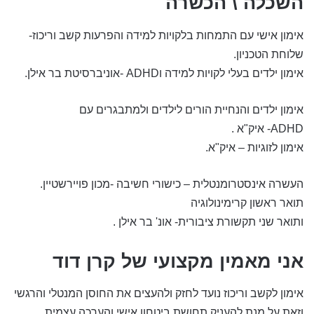
השכלה \ הכשרה
אימון אישי עם התמחות בלקויות למידה והפרעות קשב וריכוז-
שלוחת הטכניון.
אימון ילדים בעלי לקויות למידה וADHD -אוניברסיטת בר אילן.
אימון ילדים והנחיית הורים לילדים ולמתבגרים עם
ADHD- איק"א .
אימון לזוגיות – איק"א.
העשרה אינסטרומנטלית – כישורי חשיבה -מכון פויירשטיין.
תואר ראשון קרימינולוגיה
ותואר שני תקשורת ציבורית- אונ' בר אילן .
א
ני מאמין מקצועי של קרן דוד
אימון לקשב וריכוז נועד לחזק ולהעצים את החוסן המנטלי והרגשי
וזאת על מנת להעניק תחושת ביטחון אישי והערכה עצמית.