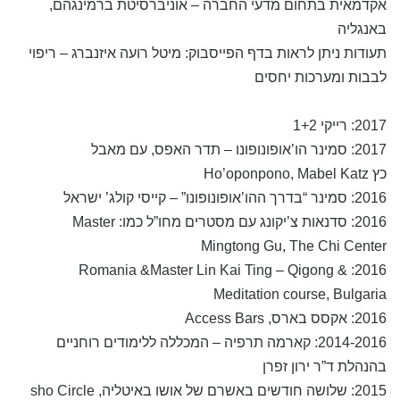
אקדמאית בתחום מדעי החברה – אוניברסיטת ברמינגהם,
באנגליה
תעודות ניתן לראות בדף הפייסבוק: מיטל רועה איזנברג – ריפוי
לבבות ומערכות יחסים
2017: רייקי 1+2
2017:
סמינר הו’אופונופונו – תדר האפס, עם מאבל
כץ
Ho’oponpono, Mabel Katz
2016: סמינר “בדרך ההו’אופונופונו” – קייסי קולג’ ישראל
2016: סדנאות צ’יקונג עם מסטרים מחו”ל כמו: Master
Mingtong Gu, The Chi Center
2016: Romania &Master Lin Kai Ting – Qigong &
Meditation course, Bulgaria
2016: אקסס בארס, Access Bars
2014-2016: קארמה תרפיה – המכללה ללימודים רוחניים
בהנהלת ד”ר ירון זפרן
2015: שלושה חודשים באשרם של אושו באיטליה, sho Circle