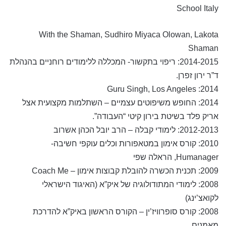
School Italy
With the Shaman, Sudhiro Miyaca Olowan, Lakota
Shaman
2014-2015: ריפוי בתקשור- המכללה ללימודים רוחניים בהנהלת
ד”ר ירון זפרן.
2014: Guru Singh, Los Angeles
2014: החופש משיפוטים עצמיים – השתלמות מקצועית אצל
אריק פלד בשיטת בירון קיטי “העבודה”.
2012-2013: לימודי קבלה – הרב יובל הכהן אשרוב
2010: קורס אימון במטאפורות וכלים עוקפי חשיבה-
Humanager, הראלה שפי
2009: תכנית הכשרה להובלת קבוצות אימון – Coach Me
2008: לימודי המתודולוגיה של איק”א (האיגוד הישראלי
לקואצ’ינג)
2008: קורס סופרוויז’ין – הקורס הראשון באיק”א להדרכת
מאמנים