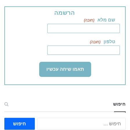
הרשמה
שם מלא
(חובה)
טלפון
(חובה)
חיפוש
ח
י