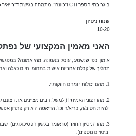
בוגר בתי הספר CTI ו"כוונה". מתמחה בגישת ד"ר יאיר כספי "פסיכולוגיה ביהדות".
שנות ניסיון
10-20
האני מאמין המקצועי של נפתלי
אימון, כפי שנשמע , עוסק באמונה. מהי אמונה? במפגשי 
תהליך של קבלת אחריות אישית בתחומי חיים כאלה ואח
1. מהם יכולותיי ומהם חוזקותיי.
2. מהו רצוני האמיתי! ( למשל, רבים מציינים את רצונם 
להיות חטוב/ה, בריא/ה וכו'. הדיאטה היא רק פתרון אפשרי
3. מהו הניסיון החוזר (טראומה בלשון הפסיכולוגים) שבו
וביטויים נוספים).