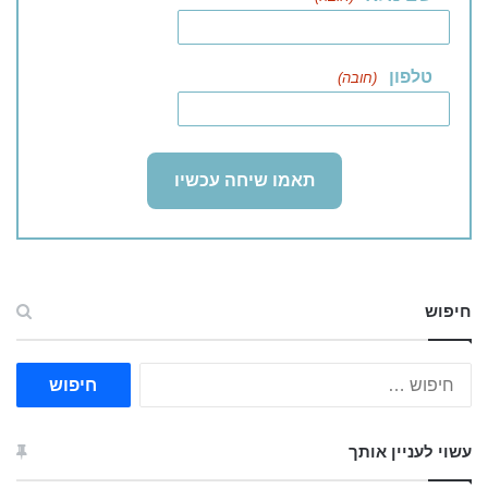
טלפון
(חובה)
חיפוש
ח
י
פ
ו
עשוי לעניין אותך
ש